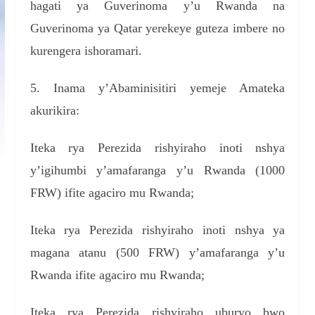
hagati ya Guverinoma y’u Rwanda na
Guverinoma ya Qatar yerekeye guteza imbere no
kurengera ishoramari.
5. Inama y’Abaminisitiri yemeje Amateka
akurikira:
Iteka rya Perezida rishyiraho inoti nshya
y’igihumbi y’amafaranga y’u Rwanda (1000
FRW) ifite agaciro mu Rwanda;
Iteka rya Perezida rishyiraho inoti nshya ya
magana atanu (500 FRW) y’amafaranga y’u
Rwanda ifite agaciro mu Rwanda;
Iteka rya Perezida rishyiraho uburyo bwo