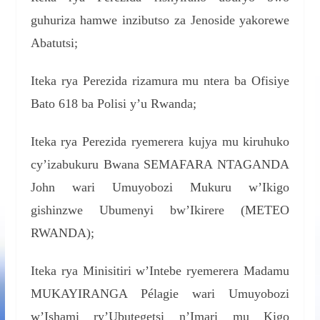
guhuriza hamwe inzibutso za Jenoside yakorewe
Abatutsi;
Iteka rya Perezida rizamura mu ntera ba Ofisiye
Bato 618 ba Polisi y’u Rwanda;
Iteka rya Perezida ryemerera kujya mu kiruhuko
cy’izabukuru Bwana SEMAFARA NTAGANDA
John wari Umuyobozi Mukuru w’Ikigo
gishinzwe Ubumenyi bw’Ikirere (METEO
RWANDA);
Iteka rya Minisitiri w’Intebe ryemerera Madamu
MUKAYIRANGA Pélagie wari Umuyobozi
w’Ishami ry’Ubutegetsi n’Imari mu Kigo