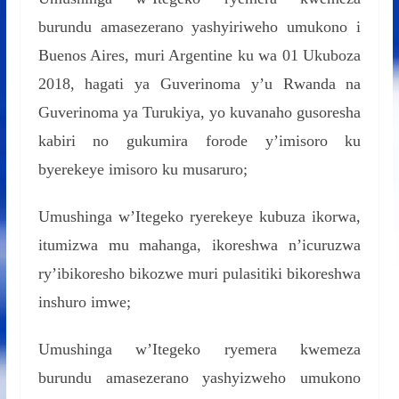
burundu amasezerano yashyiriweho umukono i
Buenos Aires, muri Argentine ku wa 01 Ukuboza
2018, hagati ya Guverinoma y’u Rwanda na
Guverinoma ya Turukiya, yo kuvanaho gusoresha
kabiri no gukumira forode y’imisoro ku
byerekeye imisoro ku musaruro;
Umushinga w’Itegeko ryerekeye kubuza ikorwa,
itumizwa mu mahanga, ikoreshwa n’icuruzwa
ry’ibikoresho bikozwe muri pulasitiki bikoreshwa
inshuro imwe;
Umushinga w’Itegeko ryemera kwemeza
burundu amasezerano yashyizweho umukono