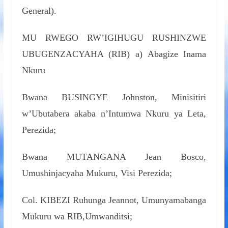
General).
MU RWEGO RW’IGIHUGU RUSHINZWE
UBUGENZACYAHA (RIB) a) Abagize Inama
Nkuru
Bwana BUSINGYE Johnston, Minisitiri
w’Ubutabera akaba n’Intumwa Nkuru ya Leta,
Perezida;
Bwana MUTANGANA Jean Bosco,
Umushinjacyaha Mukuru, Visi Perezida;
Col. KIBEZI Ruhunga Jeannot, Umunyamabanga
Mukuru wa RIB,Umwanditsi;