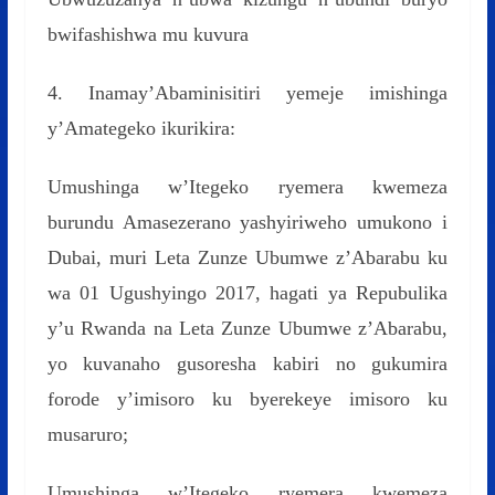
bwifashishwa mu kuvura
4. Inamay’Abaminisitiri yemeje imishinga
y’Amategeko ikurikira:
Umushinga w’Itegeko ryemera kwemeza
burundu Amasezerano yashyiriweho umukono i
Dubai, muri Leta Zunze Ubumwe z’Abarabu ku
wa 01 Ugushyingo 2017, hagati ya Repubulika
y’u Rwanda na Leta Zunze Ubumwe z’Abarabu,
yo kuvanaho gusoresha kabiri no gukumira
forode y’imisoro ku byerekeye imisoro ku
musaruro;
Umushinga w’Itegeko ryemera kwemeza