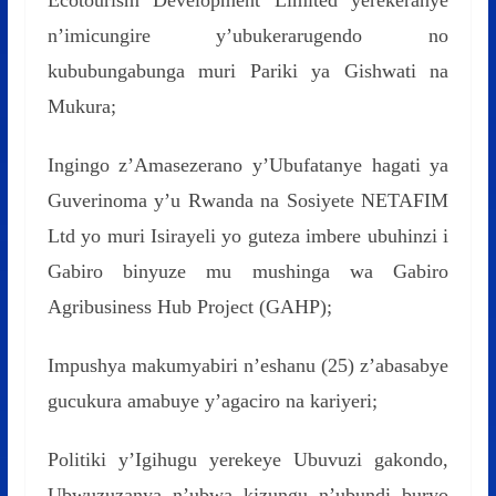
n’imicungire y’ubukerarugendo no
kububungabunga muri Pariki ya Gishwati na
Mukura;
Ingingo z’Amasezerano y’Ubufatanye hagati ya
Guverinoma y’u Rwanda na Sosiyete NETAFIM
Ltd yo muri Isirayeli yo guteza imbere ubuhinzi i
Gabiro binyuze mu mushinga wa Gabiro
Agribusiness Hub Project (GAHP);
Impushya makumyabiri n’eshanu (25) z’abasabye
gucukura amabuye y’agaciro na kariyeri;
Politiki y’Igihugu yerekeye Ubuvuzi gakondo,
Ubwuzuzanya n’ubwa kizungu n’ubundi buryo