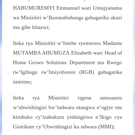
HABUMUREMYI Emmanuel wari Umujyanama
wa Minisitiri w’Ikoranabuhanga guhagarika akazi
mu gihe kitazwi;
Iteka rya Minisitiri w’Intebe ryemerera Madamu
MUTAMBA AHUMUZA Elizabeth wari Head of
Home Grown Solutions Department mu Rwego
rw’Igihugu rw’Imiyoborere (RGB) guhagarika
imirimo;
Iteka rya Minisitiri rigena umusanzu
w’ubwishingizi bw’indwara utangwa n’ugiye mu
kiruhuko cy’izabukuru yishingirwa n’Ikigo cya
Gisirikare cy’Ubwishingizi ku ndwara (MMI);