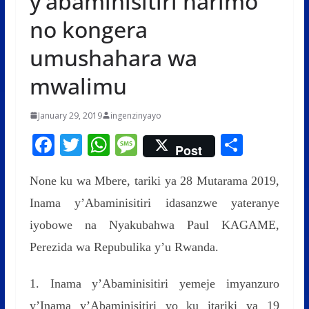
y’abaminisitiri harimo
no kongera
umushahara wa
mwalimu
January 29, 2019
ingenzinyayo
F
T
W
M
S
Post
ac
w
h
e
h
None ku wa Mbere, tariki ya 28 Mutarama 2019,
e
itt
at
ss
ar
Inama y’Abaminisitiri idasanzwe yateranye
b
er
s
a
e
iyobowe na Nyakubahwa Paul KAGAME,
o
A
g
Perezida wa Repubulika y’u Rwanda.
o
p
e
k
p
1. Inama y’Abaminisitiri yemeje imyanzuro
y’Inama y’Abaminisitiri yo ku itariki ya 19