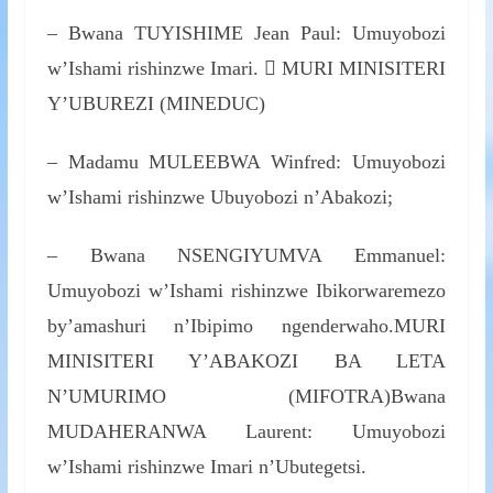
– Bwana TUYISHIME Jean Paul: Umuyobozi
w’Ishami rishinzwe Imari.  MURI MINISITERI
Y’UBUREZI (MINEDUC)
– Madamu MULEEBWA Winfred: Umuyobozi
w’Ishami rishinzwe Ubuyobozi n’Abakozi;
– Bwana NSENGIYUMVA Emmanuel:
Umuyobozi w’Ishami rishinzwe Ibikorwaremezo
by’amashuri n’Ibipimo ngenderwaho.MURI
MINISITERI Y’ABAKOZI BA LETA
N’UMURIMO (MIFOTRA)Bwana
MUDAHERANWA Laurent: Umuyobozi
w’Ishami rishinzwe Imari n’Ubutegetsi.