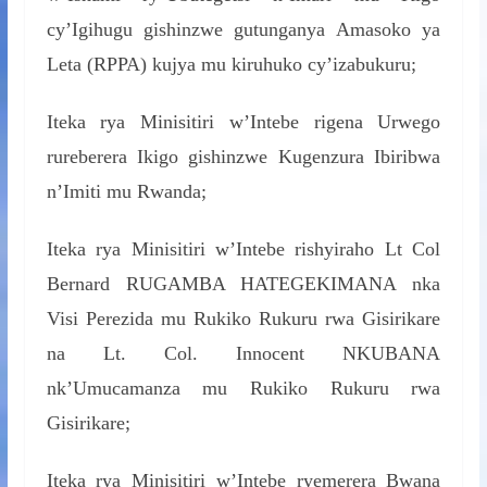
cy’Igihugu gishinzwe gutunganya Amasoko ya
Leta (RPPA) kujya mu kiruhuko cy’izabukuru;
Iteka rya Minisitiri w’Intebe rigena Urwego
rureberera Ikigo gishinzwe Kugenzura Ibiribwa
n’Imiti mu Rwanda;
Iteka rya Minisitiri w’Intebe rishyiraho Lt Col
Bernard RUGAMBA HATEGEKIMANA nka
Visi Perezida mu Rukiko Rukuru rwa Gisirikare
na Lt. Col. Innocent NKUBANA
nk’Umucamanza mu Rukiko Rukuru rwa
Gisirikare;
Iteka rya Minisitiri w’Intebe ryemerera Bwana