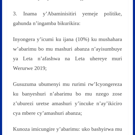
3. Inama y’Abaminisitiri yemeje politike,
gahunda n’ingamba bikurikira:
Inyongera y’icumi ku ijana (10%) ku mushahara
w’abarimu bo mu mashuri abanza n’ayisumbuye
ya Leta n’afashwa na Leta uhereye muri
Werurwe 2019;
Gusuzuma ubumenyi mu rurimi rw’Icyongereza
ku banyeshuri n’abarimu bo mu nzego zose
z’uburezi uretse amashuri y’incuke n’ay’ikiciro
cya mbere cy’amashuri abanza;
Kunoza imicungire y’abarimu: uko bashyirwa mu