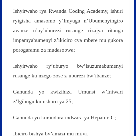
Ishyirwaho rya Rwanda Coding Academy, ishuri
ryigisha amasomo y’Imyuga n’Ubumenyingiro
avanze n’ay’uburezi rusange rizajya ritanga
impamyabumenyi z’ikiciro cya mbere mu gukora
porogaramu za mudasobwa;
Ishyirwaho ry’uburyo bw’isuzumabumenyi
rusange ku nzego zose z’uburezi bw’ibanze;
Gahunda yo kwizihiza Umunsi w’Intwari
z’Igihugu ku nshuro ya 25;
Gahunda yo kurandura indwara ya Hepatite C;
Ibiciro bishya by’amazi mu mijyi.