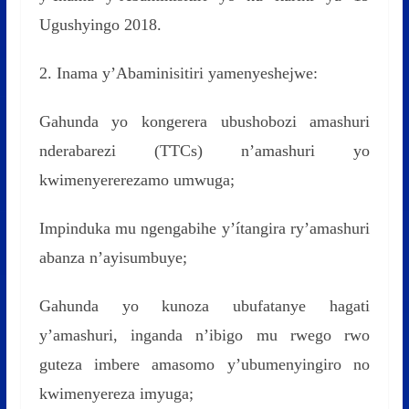
Ugushyingo 2018.
2. Inama y’Abaminisitiri yamenyeshejwe:
Gahunda yo kongerera ubushobozi amashuri
nderabarezi (TTCs) n’amashuri yo
kwimenyererezamo umwuga;
Impinduka mu ngengabihe y’ítangira ry’amashuri
abanza n’ayisumbuye;
Gahunda yo kunoza ubufatanye hagati
y’amashuri, inganda n’ibigo mu rwego rwo
guteza imbere amasomo y’ubumenyingiro no
kwimenyereza imyuga;