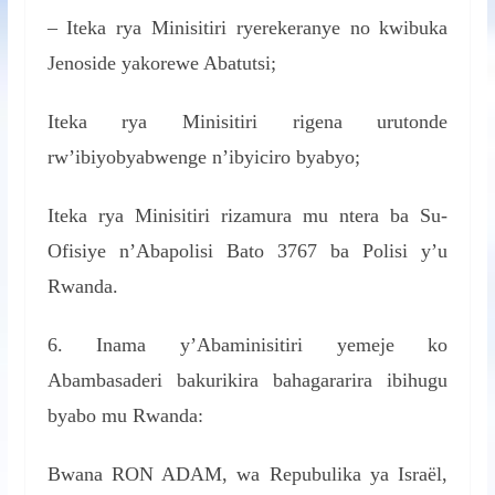
– Iteka rya Minisitiri ryerekeranye no kwibuka
Jenoside yakorewe Abatutsi;
Iteka rya Minisitiri rigena urutonde
rw’ibiyobyabwenge n’ibyiciro byabyo;
Iteka rya Minisitiri rizamura mu ntera ba Su-
Ofisiye n’Abapolisi Bato 3767 ba Polisi y’u
Rwanda.
6. Inama y’Abaminisitiri yemeje ko
Abambasaderi bakurikira bahagararira ibihugu
byabo mu Rwanda:
Bwana RON ADAM, wa Repubulika ya Israël,