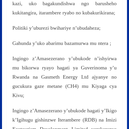
kazi, uko bagakundishwa ngo barusheho
kukitangira, itarambere ryabo no kubakurikirana;
Politiki y’uburezi bwihariye n’ubudaheza;
Gahunda y’uko abarimu bazamurwa mu ntera ;
Ingingo z’Amasezerano y’ubukode n’ishyirwa
mu bikorwa ryayo hagati ya Guverinoma y’u
Rwanda na Gasmeth Energy Ltd ajyanye no
gucukura gaze metane (CH4) mu Kiyaga cya
Kivu;
Ingingo z’Amasezerano y’ubukode hagati y’Ikigo
k’Igihugu gishinzwe Iterambere (RDB) na Imizi
Ecotourism Development Limited yerekeranye